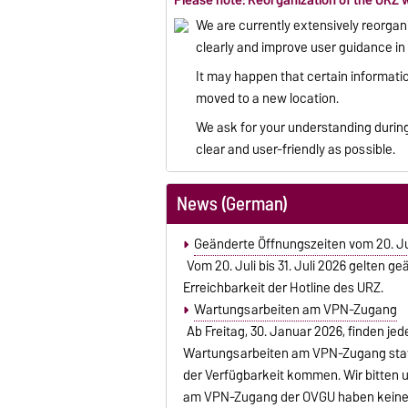
Please note: Reorganization of the URZ 
We are currently extensively reorgani
clearly and improve user guidance in 
It may happen that certain informati
moved to a new location.
We ask for your understanding during
clear and user-friendly as possible.
News (German)
Geänderte Öffnungszeiten vom 20. Juli
Vom 20. Juli bis 31. Juli 2026 gelten g
Erreichbarkeit der Hotline des URZ.
Wartungsarbeiten am VPN-Zugang
Ab Freitag, 30. Januar 2026, finden j
Wartungsarbeiten am VPN-Zugang stat
der Verfügbarkeit kommen. Wir bitten 
am VPN-Zugang der OVGU haben keine 