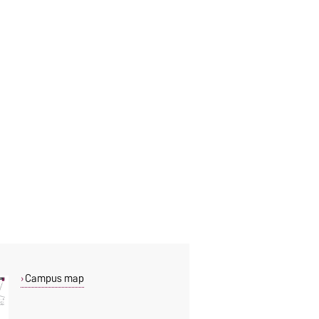
Wartungsarbeiten am VPN-Zugang
Anpassung der Druck- und
Kopierkosten zum 08.01.2026
16.01.2025
IT-Bereiche zusammengeführt
weitere...
Campus map