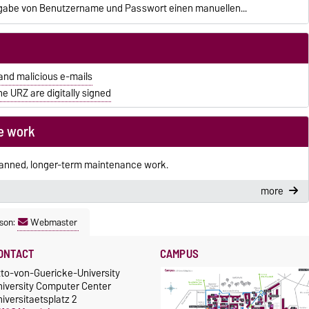
ngabe von Benutzername und Passwort einen manuellen...
and malicious e-mails
e URZ are digitally signed
e work
lanned, longer-term maintenance work.
more
son:
Webmaster
ONTACT
CAMPUS
tto-von-Guericke-University
niversity Computer Center
iversitaetsplatz 2