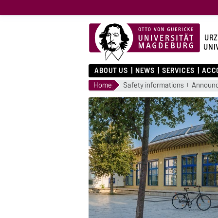
URZ
UNI
ABOUT US
NEWS
SERVICES
ACC
Home
Safety informations
Announc
ng, copying and
ing
ifunction devices on
.
 details