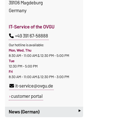
39106 Magdeburg
Germany
IT-Service of the OVGU
+49 391 67-58888
Our hotline is available:
Mon, Wed, Thu
8:30 AM - 11:00 AM & 12:30 PM - 5:00 PM
Tue
12:30 PM - 5:00 PM
Fri
8:30 AM - 11:00 AM & 12:30 PM - 3:00 PM
it-service@ovgu.de
customer portal
‣
News (German)
09.07.2026
Geänderte Öffnungszeiten vom 20.
Juli bis 31. Juli