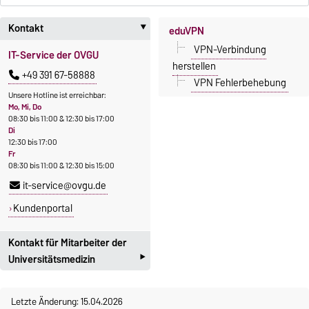
Kontakt
eduVPN
‣
VPN-Verbindung
IT-Service der OVGU
herstellen
+49 391 67-58888
VPN Fehlerbehebung
Unsere Hotline ist erreichbar:
Mo, Mi, Do
08:30 bis 11:00 & 12:30 bis 17:00
Di
12:30 bis 17:00
Fr
08:30 bis 11:00 & 12:30 bis 15:00
it-service@ovgu.de
Kundenportal
Kontakt für Mitarbeiter der
‣
Universitätsmedizin
Mitarbeiterinnen und
Letzte Änderung: 15.04.2026
Mitarbeiter der