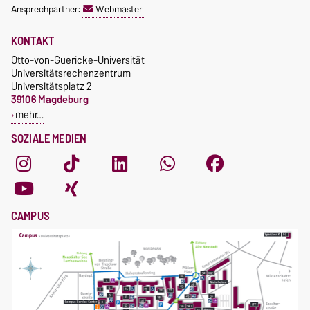
Ansprechpartner:
Webmaster
Universitätsmedizin nutzen
bitte die Kontakdaten auf
KONTAKT
dieser Seite
.
Otto-von-Guericke-Universität
Universitätsrechenzentrum
Universitätsplatz 2
39106 Magdeburg
mehr…
SOZIALE MEDIEN
CAMPUS