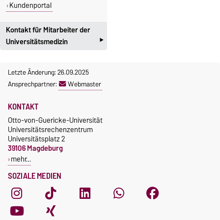
Kundenportal
Kontakt für Mitarbeiter der
‣
Universitätsmedizin
Mitarbeiterinnen und
Letzte Änderung: 26.09.2025
Mitarbeiter der
Ansprechpartner:
Webmaster
Universitätsmedizin nutzen
bitte die Kontakdaten auf
KONTAKT
dieser Seite
.
Otto-von-Guericke-Universität
Universitätsrechenzentrum
Universitätsplatz 2
39106 Magdeburg
mehr…
SOZIALE MEDIEN