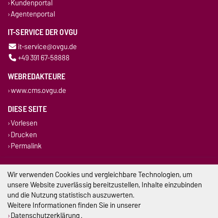
Kundenportal
Agentenportal
IT-SERVICE DER OVGU
it-service@ovgu.de
+49 391 67-58888
WEBREDAKTEURE
www.cms.ovgu.de
DIESE SEITE
Vorlesen
Drucken
Permalink
Impressum
Wir verwenden Cookies und vergleichbare Technologien, um
unsere Website zuverlässig bereitzustellen, Inhalte einzubinden
Datenschutz
und die Nutzung statistisch auszuwerten.
Weitere Informationen finden Sie in unserer
Barrierefreiheit
Datenschutzerklärung
.