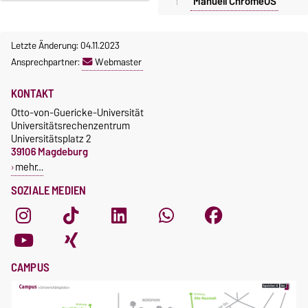
Manuell ChromeOS
Universitätsmedizin nutzen
bitte die Kontakdaten auf
dieser Seite
.
Letzte Änderung: 04.11.2023
Ansprechpartner:
Webmaster
KONTAKT
Otto-von-Guericke-Universität
Universitätsrechenzentrum
Universitätsplatz 2
39106 Magdeburg
mehr…
SOZIALE MEDIEN
CAMPUS