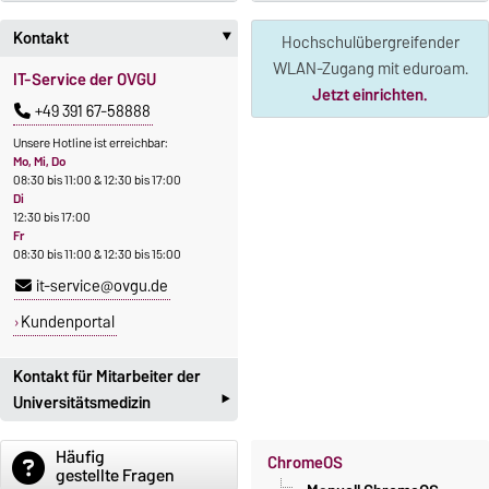
Kontakt
Hochschulübergreifender
‣
WLAN-Zugang mit eduroam.
IT-Service der OVGU
Jetzt einrichten.
+49 391 67-58888
Unsere Hotline ist erreichbar:
Mo, Mi, Do
08:30 bis 11:00 & 12:30 bis 17:00
Di
12:30 bis 17:00
Fr
08:30 bis 11:00 & 12:30 bis 15:00
it-service@ovgu.de
Kundenportal
Kontakt für Mitarbeiter der
‣
Universitätsmedizin
Mitarbeiterinnen und
Häufig
ChromeOS
gestellte Fragen
Mitarbeiter der